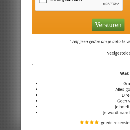
" Zelf geen gedoe om je auto te v
Veelgesteld
.
Wat 
Grat
Alles
go
Direc
Geen v
Je hoeft
Je wordt naar 
goede recensies