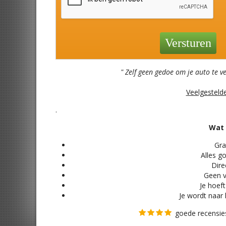
" Zelf geen gedoe om je auto te v
Veelgesteld
.
Wat 
Grat
Alles
go
Direc
Geen v
Je hoeft
Je wordt naar 
goede recensies