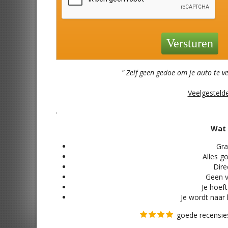
" Zelf geen gedoe om je auto te v
Veelgesteld
.
Wat 
Grat
Alles
go
Direc
Geen v
Je hoeft
Je wordt naar 
goede recensies