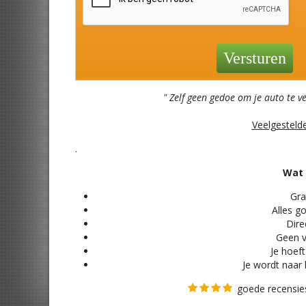
" Zelf geen gedoe om je auto te v
Veelgesteld
.
Wat 
Grat
Alles
go
Direc
Geen v
Je hoeft
Je wordt naar 
goede recensies