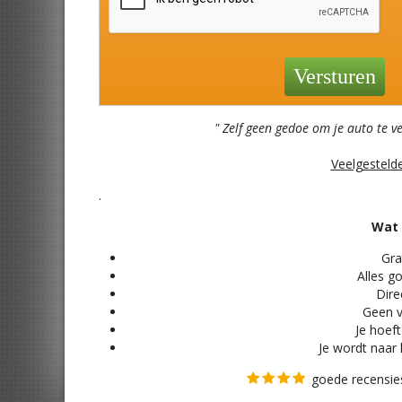
" Zelf geen gedoe om je auto te v
Veelgesteld
.
Wat 
Grat
Alles
go
Direc
Geen v
Je hoeft
Je wordt naar 
goede recensies