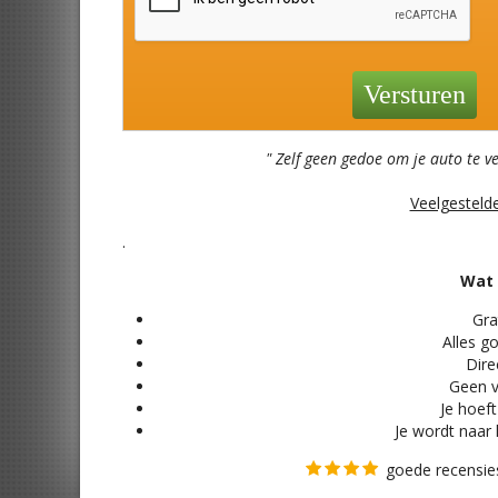
" Zelf geen gedoe om je auto te v
Veelgesteld
.
Wat 
Grat
Alles
go
Direc
Geen v
Je hoeft
Je wordt naar 
goede recensies