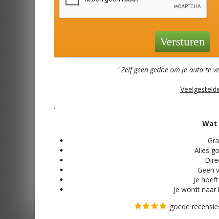
" Zelf geen gedoe om je auto te v
Veelgesteld
.
Wat 
Grat
Alles
go
Direc
Geen v
Je hoeft
Je wordt naar 
goede recensies