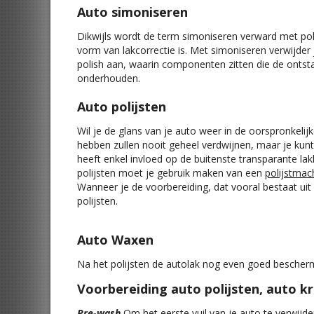
Auto simoniseren
Dikwijls wordt de term simoniseren verward met polijs
vorm van lakcorrectie is. Met simoniseren verwijder 
polish aan, waarin componenten zitten die de ontst
onderhouden.
Auto polijsten
Wil je de glans van je auto weer in de oorspronkelij
hebben zullen nooit geheel verdwijnen, maar je kunt
heeft enkel invloed op de buitenste transparante lakl
polijsten moet je gebruik maken van een
polijstmac
Wanneer je de voorbereiding, dat vooral bestaat uit 
polijsten.
Auto Waxen
Na het polijsten de autolak nog even goed besche
Voorbereiding auto polijsten, auto k
Pre-wash
Om het eerste vuil van je auto te verwijd