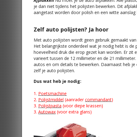
Afplakken
Nu moet je de auto afplakken. Alle plastic
je dan niet tijdens het polijsten bewerken. Dit afp
aangetast worden door polish en een witte aanslag k
Zelf auto polijsten? Ja hoor
Met auto polijsten wordt geen gebruik gemaakt van ee
Het belangrijkste onderdeel wat je nodig hebt is de
hoeveelheid druk die erop gezet kan worden. Er zit
varieert tussen de 12 millimeter en de 21 millimeter
autos en om details te bewerken. Daarnaast heb j
zelf je auto polijsten.
Dus wat heb je nodig:
1.
Poetsmachine
2.
Polijstmiddel
(aanrader
commandant
)
3.
Polijstpasta
(voor diepe krassen)
3.
Autowax
(voor extra glans)