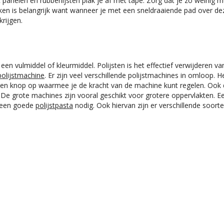
 panelen en rubberlijsten plak je af met tape. Zorg dat je zo weinig 
lakken is belangrijk want wanneer je met een sneldraaiende pad over d
rijgen.
n vulmiddel of kleurmiddel. Polijsten is het effectief verwijderen v
polijstmachine
. Er zijn veel verschillende polijstmachines in omloop. H
 een knop op waarmee je de kracht van de machine kunt regelen. Ook 
. De grote machines zijn vooral geschikt voor grotere oppervlakten. Ee
e een goede
polijstpasta
nodig. Ook hiervan zijn er verschillende soorten