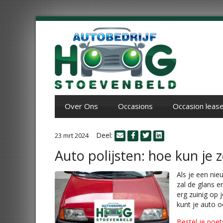
Over Ons
Occasions
Occasion leas
Deel:
23 mrt 2024
Auto polijsten: hoe kun je 
Als je een nie
zal de glans e
erg zuinig op 
kunt je auto o
Bestel je poet