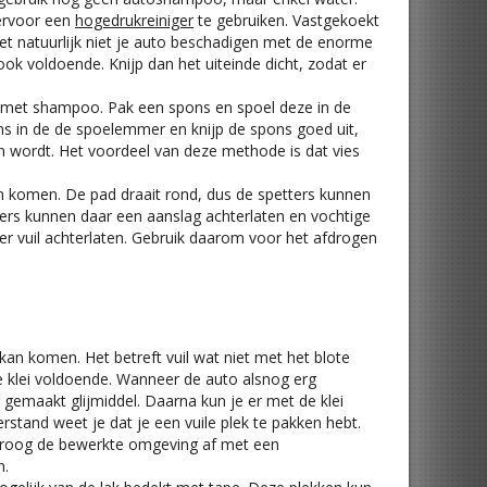
iervoor een
hogedrukreiniger
te gebruiken. Vastgekoekt
moet natuurlijk niet je auto beschadigen met de enorme
ok voldoende. Knijp dan het uiteinde dicht, zodat er
et shampoo. Pak een spons en spoel deze in de
 in de de spoelemmer en knijp de spons goed uit,
n wordt. Het voordeel van deze methode is dat vies
en komen. De pad draait rond, dus de spetters kunnen
ters kunnen daar een aanslag achterlaten en vochtige
er vuil achterlaten. Gebruik daarom voor het afdrogen
 kan komen. Het betreft vuil wat niet met het blote
de klei voldoende. Wanneer de auto alsnog erg
r gemaakt glijmiddel. Daarna kun je er met de klei
erstand weet je dat je een vuile plek te pakken hebt.
. Droog de bewerkte omgeving af met een
n.