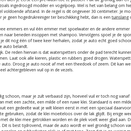
ren zoals ingedroogd modder en vogelpoep. Wel is het van belang om h
wel voldoende afstand. In de regel is dit ongeveer 30 centimeter. Je 
 je geen hogedrukreiniger ter beschikking hebt, dan is een
tuinslang
o
ee emmers en vul één emmer met spoelwater en de andere emmer m
naar beneden insoppen met shampoo. Vervolgens spoel je de spons
je dit nog één of twee keer herhalen, zodat je auto echt goed schoo
je auto belandt.
ijk. De reden hiervan is dat waterspetters onder de pad terecht kunn
men. Laat ook alle kieren, plastic en rubbers goed drogen. Waterspet
 je auto. Droog je auto nooit af met een theedoek of zeem. Dit kan we
el achtergebleven vuil op in de vezels.
dig schoon, maar je zult verbaasd zijn, hoeveel vuil er toch nog vanaf
 kan met een zachte, een milde of een ruwe klei. Standaard is een mil
puit een gedeelte wat je wilt kleien eerst in met een speciaal daarvoo
e gebruiken, zodat de klei moeiteloos over de lak glijdt. Bij enige we
il met de klei mee getrokken worden en de plek voelt weer glad aan
 Dit is best tijdrovend, maar de auto wordt er wel grondig schoon va