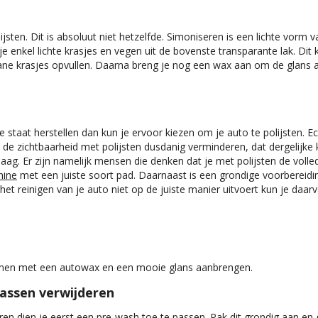
ten. Dit is absoluut niet hetzelfde. Simoniseren is een lichte vorm van
je enkel lichte krasjes en vegen uit de bovenste transparante lak. Di
ane krasjes opvullen. Daarna breng je nog een wax aan om de glans a
ke staat herstellen dan kun je ervoor kiezen om je auto te polijsten. 
 de zichtbaarheid met polijsten dusdanig verminderen, dat dergelijke 
aag. Er zijn namelijk mensen die denken dat je met polijsten de volled
hine
met een juiste soort pad. Daarnaast is een grondige voorbereiding
het reinigen van je auto niet op de juiste manier uitvoert kun je daa
rmen met een autowax en een mooie glans aanbrengen.
rassen verwijderen
eren dien je eerst een pre-wash toe te passen. Pak dit grondig aan 