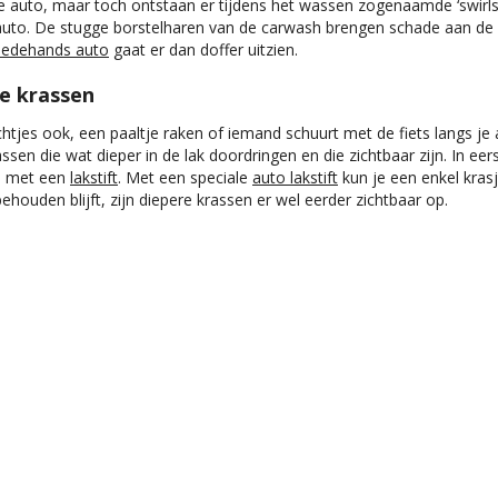
 auto, maar toch ontstaan er tijdens het wassen zogenaamde ‘swirls’.
 auto. De stugge borstelharen van de carwash brengen schade aan de lak
edehands auto
gaat er dan doffer uitzien.
re krassen
achtjes ook, een paaltje raken of iemand schuurt met de fiets langs je
ssen die wat dieper in de lak doordringen en die zichtbaar zijn. In eer
en met een
lakstift
. Met een speciale
auto lakstift
kun je een enkel kras
ehouden blijft, zijn diepere krassen er wel eerder zichtbaar op.