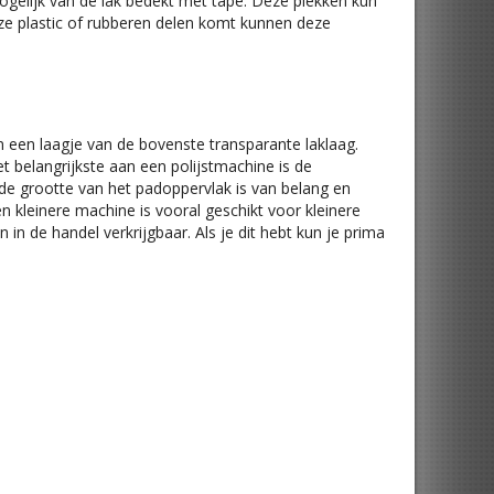
mogelijk van de lak bedekt met tape. Deze plekken kun
eze plastic of rubberen delen komt kunnen deze
an een laagje van de bovenste transparante laklaag.
et belangrijkste aan een polijstmachine is de
de grootte van het padoppervlak is van belang en
n kleinere machine is vooral geschikt voor kleinere
 in de handel verkrijgbaar. Als je dit hebt kun je prima