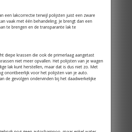
 een lakcorrectie terwijl polijsten juist een zware
t kan vaak met één behandeling. Je brengt dan een
an te brengen en de transparante lak te
Echt diepe krassen die ook de primerlaag aangetast
krassen niet meer opvallen. Het polijsten van je wagen
ige lak kunt herstellen, maar dat is dus niet zo. Met
 onontbeerlijk voor het polijsten van je auto.
rvan de gevolgen ondervinden bij het daadwerkelijke
en gebruik nog geen autoshampoo, maar enkel water.