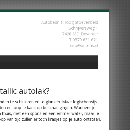
Autobedrijf Hoog Stoevenbeld
Schrijversweg 1
7428 MD Deventer
T.
0570 651 621
info@autohs.nl
allic autolak?
nden te schitteren en te glanzen. Maar logischerwijs
worden en loop je kans op beschadigingen. Wanneer je
 kan thuis, met een spons en een emmer water, maar je
op van tijd zullen er toch krasjes op je auto ontstaan.