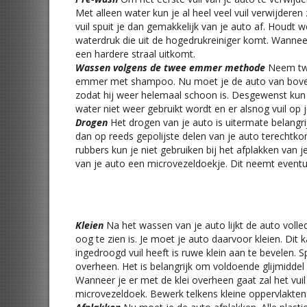
Met alleen water kun je al heel veel vuil verwijde
vuil spuit je dan gemakkelijk van je auto af. Houdt 
waterdruk die uit de hogedrukreiniger komt. Wanneer
een hardere straal uitkomt.
Wassen volgens de twee emmer methode
Neem tw
emmer met shampoo. Nu moet je de auto van boven 
zodat hij weer helemaal schoon is. Desgewenst kun 
water niet weer gebruikt wordt en er alsnog vuil op 
Drogen
Het drogen van je auto is uitermate belangr
dan op reeds gepolijste delen van je auto terechtko
rubbers kun je niet gebruiken bij het afplakken van
van je auto een microvezeldoekje. Dit neemt eventue
Kleien
Na het wassen van je auto lijkt de auto volle
oog te zien is. Je moet je auto daarvoor kleien. Dit
ingedroogd vuil heeft is ruwe klein aan te bevelen. S
overheen. Het is belangrijk om voldoende glijmiddel t
Wanneer je er met de klei overheen gaat zal het vu
microvezeldoek. Bewerk telkens kleine oppervlakten.