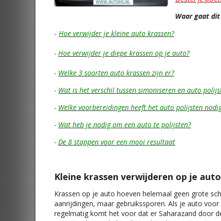
Waar gaat dit 
-
Hoe verwijder je kleine auto krassen?
-
Hoe verwijder je diepe krassen op je auto?
-
Welke 3 soorten auto krassen zijn er?
-
Wat is het verschil tussen simoniseren en auto polijs
-
Welke voorbereidingen heeft het auto polijsten nodi
-
Wat heb je nodig om een auto te polijsten?
-
De 8 stappen voor een mooi resultaat
Kleine krassen verwijderen op je auto
Krassen op je auto hoeven helemaal geen grote schad
aanrijdingen, maar gebruikssporen. Als je auto voor d
regelmatig komt het voor dat er Saharazand door de 