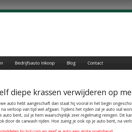
en
Bedrijfsauto Inkoop
Blog
Contact
zelf diepe krassen verwijderen op met
uwe auto hebt aangeschaft dan staat hij vooral in het begin ongescho
r na verloop van tijd wel afgaan. Tijdens het rijden zal je auto vuil 
je auto bent, zul je hem waarschijnlijk zeer regelmatig reinigen. Dit
ok door de carwash rijden. Hoe zuinig je ook op je auto bent, na verlo
smiddelen bij bol.com en geef je auto een grote poetsbeurt.