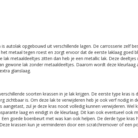
 autolak opgebouwd uit verschillende lagen. De carrosserie zelf best
t metaal tegen roest en zorgt ervoor dat de eerste laklaag goed blij
 lak metaaldeeltjes zitten dan heb je een metallic lak. Deze deeltjes 
dan gewone lak zonder metaaldeeltjes. Daarom wordt deze kleurlaag a
xtra glanslaag.
erschillende soorten krassen in je lak krijgen. De eerste type kras is 
 erg zichtbaar is. Om deze lak te verwijderen heb je ook verf nodig in d
s aangetast, zul je deze kras nooit volledig kunnen verwijderen. Wel k
parante laag en eindigt in de kleurlaag. Dit kan ook eventueel ook me
 is. Een goede boenbeurt met was kan ook helpen. De derde type kras 
Deze krassen kun je verminderen door een scratchremover of een polij