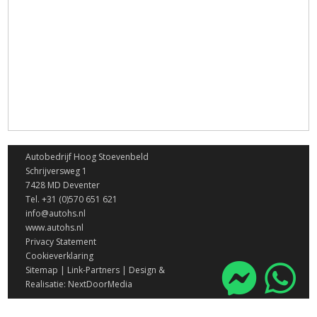
Autobedrijf Hoog Stoevenbeld
Schrijversweg 1
7428 MD Deventer
Tel. +31 (0)570 651 621
info@autohs.nl
www.autohs.nl
Privacy Statement
Cookieverklaring
Sitemap
|
Link-Partners
|
Design &
Realisatie: NextDoorMedia