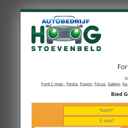
For
G
Ford C-max
,
Fiesta
,
Fusion
,
Focus
,
Galaxy
,
K
Bied G