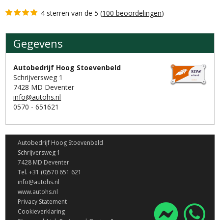
4 sterren van de 5 (
100 beoordelingen
)
Gegevens
Gegevens
Autobedrijf Hoog Stoevenbeld
Schrijversweg 1
7428 MD Deventer
info@autohs.nl
0570 - 651621
Autobedrijf Hoog Stoevenbeld
Schrijversweg 1
7428 MD Deventer
Tel. +31 (0)570 651 621
info@autohs.nl
www.autohs.nl
Privacy Statement
Cookieverklaring