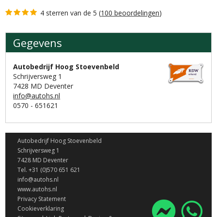
4 sterren van de 5 (
100 beoordelingen
)
Gegevens
Gegevens
Autobedrijf Hoog Stoevenbeld
Schrijversweg 1
7428 MD Deventer
info@autohs.nl
0570 - 651621
Autobedrijf Hoog Stoevenbeld
Schrijversweg 1
7428 MD Deventer
Tel. +31 (0)570 651 621
info@autohs.nl
www.autohs.nl
Privacy Statement
Cookieverklaring