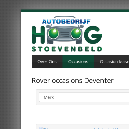
Over Ons
Occasions
Occasion leas
Rover occasions Deventer