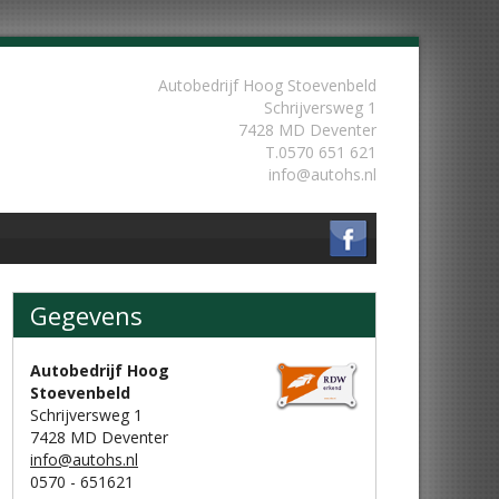
Autobedrijf Hoog Stoevenbeld
Schrijversweg 1
7428 MD Deventer
T.
0570 651 621
info@autohs.nl
Gegevens
Gegevens
Autobedrijf Hoog
Stoevenbeld
Schrijversweg 1
7428 MD Deventer
info@autohs.nl
0570 - 651621