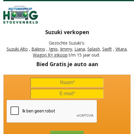
Suzuki verkopen
Gezochte Suzuki's:
Suzuki Alto
,
Baleno
,
Ignis
,
Jimmy
,
Liana
,
Splash
,
Swift
,
Vitara
,
Wagon R+ inkoop
t/m 15 jaar oud.
Bied Gratis je auto aan