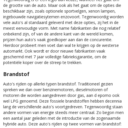
de grootte van de auto. Maar ook als het gaat om de opties die
beschikbaar zijn, zoals optionele sportvelgen, xenon lampen,
ingebouwde navigatiesytemen enzovoort. Tegenwoordig worden
vele auto's al standaard geleverd met deze opties, zij het in de
meest eenvoudige vorm. Met name fabrikanten die nog relatief
onbekend zijn, of van de andere kant van de wereld komen,
prijzen hun auto's vaak goedkoper aan dan de concurentie.
Hierdoor probeert men voet dan wal te krijgen op de westerse
automarkt. Ook wordt er door nieuwe fabrikanten vaak
geschermd met 7 jaar volledige fabrieksgarantie, om de
potentiële koper over de streep te trekken.
Brandstof
Auto's rijden op allerlei typen brandstof. Traditioneel gezien
spreken we dan over benzinemotoren, dieselmotoren of
motoren die worden aangedreven door gas, aan d epomo ook
wel LPG genoemd. Deze fossiele brandstoffen hebben decennia
lang de verschillende auto's voortgedreven. Tegenwoordig staan
andere vormen van energie steeds meer centraal. Zo begon men
een aantal jaar geleden met de introductie van de zogenaamde
hybride auto. Deze auto's rijden op twee vormen van brandstof: