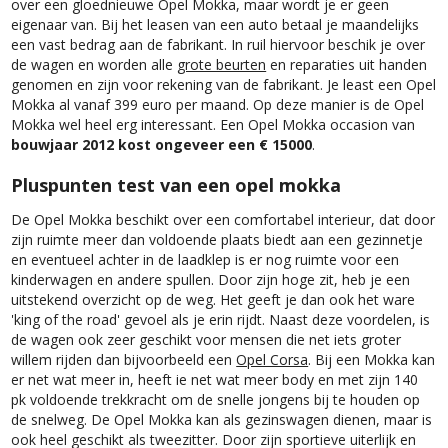
over een gloednieuwe Opel Mokka, maar wordt je er geen
eigenaar van. Bij het leasen van een auto betaal je maandelijks
een vast bedrag aan de fabrikant. In ruil hiervoor beschik je over
de wagen en worden alle
grote beurten
en reparaties uit handen
genomen en zijn voor rekening van de fabrikant. Je least een Opel
Mokka al vanaf 399 euro per maand. Op deze manier is de Opel
Mokka wel heel erg interessant. Een Opel Mokka occasion van
bouwjaar 2012 kost ongeveer een € 15000
.
Pluspunten test van een opel mokka
De Opel Mokka beschikt over een comfortabel interieur, dat door
zijn ruimte meer dan voldoende plaats biedt aan een gezinnetje
en eventueel achter in de laadklep is er nog ruimte voor een
kinderwagen en andere spullen. Door zijn hoge zit, heb je een
uitstekend overzicht op de weg. Het geeft je dan ook het ware
'king of the road' gevoel als je erin rijdt. Naast deze voordelen, is
de wagen ook zeer geschikt voor mensen die net iets groter
willem rijden dan bijvoorbeeld een
Opel Corsa
. Bij een Mokka kan
er net wat meer in, heeft ie net wat meer body en met zijn 140
pk voldoende trekkracht om de snelle jongens bij te houden op
de snelweg. De Opel Mokka kan als gezinswagen dienen, maar is
ook heel geschikt als tweezitter. Door zijn sportieve uiterlijk en