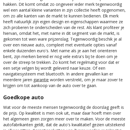
hakken. Dit komt omdat zo ongeveer ieder merk tegenwoordig
wel een aantal kleine varianten in zijn collectie heeft opgenomen,
om zo alle kanten van de markt te kunnen bedienen. Elk merk
heeft natuurlijk zijn eigen design en eigenschappen waarmee ze
zich proberen te onderscheiden van de rest. Als klant profiteer je
hiervan, omdat het, met name in dit segment van de markt, is
gekomen tot wen ware prijzenslag. Tegenwoordig beschik je al
over een nieuwe auto, compleet met eventuele opties vanaf
enkele duizenden euro's. Met name als je aan het orienteren
bent, zijn merken bereid er nog vele extra's bij te doen om je
over de streep te trekken. Zo komt het regelmatig voor dat er
een setje velgen bij wordt geleverd naar keuze. Of een
navigatiesysteem met bluetooth. In andere gevallen kan er
meerdere jaren
garantie
worden verstrekt, om je maar zover te
krijgen om tot aankoop van de auto over te gaan.
Goedkope auto
Wat voor de meeste mensen tegenwoordig de doorslag geeft is
de prijs. Op kwaliteit is men ook uit, maar daar hoeft men over
het algemeen geen zorgen meer over te maken. Voor de meeste
autofabrikanten geldt, dat de auto's kwalitatief gezien uitstekend