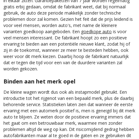
in elkaar zitten. Garantiepaketten van 7 jaar worden regelmatig
gratis erbij gedaan, omdat de fabrikant weet, dat bij normaal
gebruik, de auto deze periode makkelijk zonder technische
problemen door zal komen. Gezien het feit dat de prijs leidend is
voor veel mensen, worden auto's, met name de kleinere
varianten goedkoop aangeboden. Een
goedkope auto
is voor
veel mensen interessant. De fabrikant hoopt zo een positieve
ervaring te bieden aan een potentiële nieuwe klant, zodat hij of
zij in de toekomst, wanneer ze meer te besteden hebben, ook
weer voor dit merk kiezen. Daarbij hoop de fabrikant natuurlijk
dat er tegen die tijd voor een van de duurdere varianten zal
worden gekozen.
Binden aan het merk opel
De kleine wagen wordt dus ook als instapmodel gebruikt. Een
introductie tot het rijgenot van een bepaald merk, plus de daarbij
behorende service. Statistieken laten zien dat wanneer de eerste
ervaring met een automerk positief is, men is geneigd bij dit merk
auto te blijven. Ze weten door de positieve ervaring immers dat
het gaat om een betrouwbaar merk, waarmee men zonder
problemen altijd de weg op kan. Dit risicomijdend gedrag hebben
autofabrikanten maar al te goed in de gaten en ze gebruiken dit