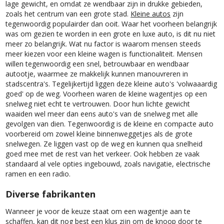
lage gewicht, en omdat ze wendbaar zijn in drukke gebieden,
zoals het centrum van een grote stad.
Kleine autos
zijn
tegenwoordig populairder dan ooit. Waar het voorheen belangrijk
was om gezien te worden in een grote en luxe auto, is dit nu niet
meer zo belangrijk. Wat nu factor is waarom mensen steeds
meer kiezen voor een kleine wagen is functionaliteit. Mensen
willen tegenwoordig een snel, betrouwbaar en wendbaar
autootje, waarmee ze makkelijk kunnen manouvreren in
stadscentra's. Tegelijkertijd liggen deze kleine auto's 'volwaaardig
goed' op de weg. Voorheen waren de kleine wagentjes op een
snelweg niet echt te vertrouwen. Door hun lichte gewicht
waaiden wel meer dan eens auto's van de snelweg met alle
gevolgen van dien. Tegenwoordig is de kleine en compacte auto
voorbereid om zowel kleine binnenweggetjes als de grote
snelwegen. Ze liggen vast op de weg en kunnen qua snelheid
goed mee met de rest van het verkeer. Ook hebben ze vaak
standaard al vele opties ingebouwd, zoals navigatie, electrische
ramen en een radio.
Diverse fabrikanten
Wanneer je voor de keuze staat om een wagentje aan te
schaffen, kan dit nog best een klus zijn om de knoop door te