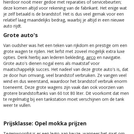
hierdoor nooit meer gedoe met reparaties of servicebeurten;
deze komen altijd voor rekening van de fabrikant. Het enige wat
je zelf betaald is de brandstof. Het is dus veel gemak voor een
relatief laag maandelijks bedrag, waarbij je altijd in een nieuwe
auto rijdt.
Grote auto's
Van oudsher was het een teken van rijkdom en prestige om een
grote wagen te rijden. Het liefst met zoveel mogelijk extra luxe
opties. Denk hierbij aan lederen bekleding,
airco
en navigatie.
Grote auto's dienen nogal eens als maatstaf voor
maatschappelijk succes. Het nadeel van deze grote auto's is, dat
ze door hun omvang, veel brandstof verbruiken. Ze vangen veel
wind en dus weerstand, waardoor het brandstof verbruik enorm
toeneemt. Deze grote wagens zijn vaak dan ook voorzien van
grotere brandstoftanks van 60 tot 80 liter. Dit voorkomt dat men
te regelmatig bij een tankstation moet verschijnen om de tank
weer te vullen.
Prijsklasse: Opel mokka prijzen
Tegenwoordig is er een legio aan keuze, wanneer het gaat om