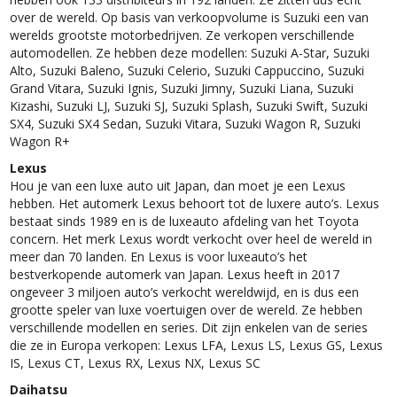
over de wereld. Op basis van verkoopvolume is Suzuki een van
werelds grootste motorbedrijven. Ze verkopen verschillende
automodellen. Ze hebben deze modellen: Suzuki A-Star, Suzuki
Alto, Suzuki Baleno, Suzuki Celerio, Suzuki Cappuccino, Suzuki
Grand Vitara, Suzuki Ignis, Suzuki Jimny, Suzuki Liana, Suzuki
Kizashi, Suzuki LJ, Suzuki SJ, Suzuki Splash, Suzuki Swift, Suzuki
SX4, Suzuki SX4 Sedan, Suzuki Vitara, Suzuki Wagon R, Suzuki
Wagon R+
Lexus
Hou je van een luxe auto uit Japan, dan moet je een Lexus
hebben. Het automerk Lexus behoort tot de luxere auto’s. Lexus
bestaat sinds 1989 en is de luxeauto afdeling van het Toyota
concern. Het merk Lexus wordt verkocht over heel de wereld in
meer dan 70 landen. En Lexus is voor luxeauto’s het
bestverkopende automerk van Japan. Lexus heeft in 2017
ongeveer 3 miljoen auto’s verkocht wereldwijd, en is dus een
grootte speler van luxe voertuigen over de wereld. Ze hebben
verschillende modellen en series. Dit zijn enkelen van de series
die ze in Europa verkopen: Lexus LFA, Lexus LS, Lexus GS, Lexus
IS, Lexus CT, Lexus RX, Lexus NX, Lexus SC
Daihatsu