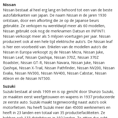
Nissan
Nissan bestaat al heel erg lang en behoord tot een van de beste
autofabrikanten van Japan. De naam Nissan in de jaren 1930
ontstaan, door een afkorting die ze op de Japanse beurs
gebruikte. Ze verkopen nu wereldwijd meer als 60 modellen,
Nissan gebruikt ook nog de merknamen Datsun en INFINTI.
Nissan verkoopt meer als 5 miljoen voertuigen per jaar. Nissan
produceert ook al een hele tijd elektrische auto’s. De Nissan leaf
is hier een voorbeeld van. Enkelen van de modellen auto’s die
Nissan in Europa verkoopt zij de Nissan Micra, Nissan Juke,
Nissan Leaf, Nissan Qashqai, Nissan 370Z, Nissan 370Z
Roadster, Nissan GT-R, Nissan Navara, Nissan Juke, Nissan
Qashqai, Nissan X-Trail, Nissan Pathfinder, Nissan NV200, Nissan
Evalia, Nissan NV300, Nissan NV400, Nissan Cabstar, Nissan
Atleon en de Nissan NT500.
Suzuki
Suzuki bestaat al sinds 1909 en is op gericht door Shunzo Suzuki,
ze maakten eerst weefgetouwen en wapens in 1937 produceerde
ze eerste auto. Suzuki maakt tegenwoordig naast auto’s ook
motorfietsen. Nu heeft Suzuki meer dan 45000 werknemers en
heeft in 23 landen een totaal van 35 productiefaciliteiten. Ze
hebben ook 133 distribiteurs in 192 landen. Ze zitten dus echt