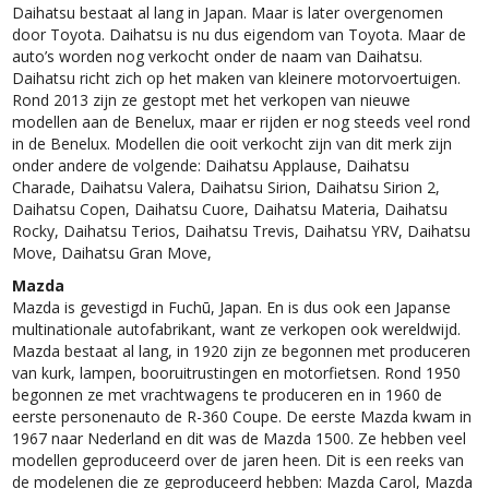
Daihatsu bestaat al lang in Japan. Maar is later overgenomen
door Toyota. Daihatsu is nu dus eigendom van Toyota. Maar de
auto’s worden nog verkocht onder de naam van Daihatsu.
Daihatsu richt zich op het maken van kleinere motorvoertuigen.
Rond 2013 zijn ze gestopt met het verkopen van nieuwe
modellen aan de Benelux, maar er rijden er nog steeds veel rond
in de Benelux. Modellen die ooit verkocht zijn van dit merk zijn
onder andere de volgende: Daihatsu Applause, Daihatsu
Charade, Daihatsu Valera, Daihatsu Sirion, Daihatsu Sirion 2,
Daihatsu Copen, Daihatsu Cuore, Daihatsu Materia, Daihatsu
Rocky, Daihatsu Terios, Daihatsu Trevis, Daihatsu YRV, Daihatsu
Move, Daihatsu Gran Move,
Mazda
Mazda is gevestigd in Fuchū, Japan. En is dus ook een Japanse
multinationale autofabrikant, want ze verkopen ook wereldwijd.
Mazda bestaat al lang, in 1920 zijn ze begonnen met produceren
van kurk, lampen, booruitrustingen en motorfietsen. Rond 1950
begonnen ze met vrachtwagens te produceren en in 1960 de
eerste personenauto de R-360 Coupe. De eerste Mazda kwam in
1967 naar Nederland en dit was de Mazda 1500. Ze hebben veel
modellen geproduceerd over de jaren heen. Dit is een reeks van
de modelenen die ze geproduceerd hebben: Mazda Carol, Mazda