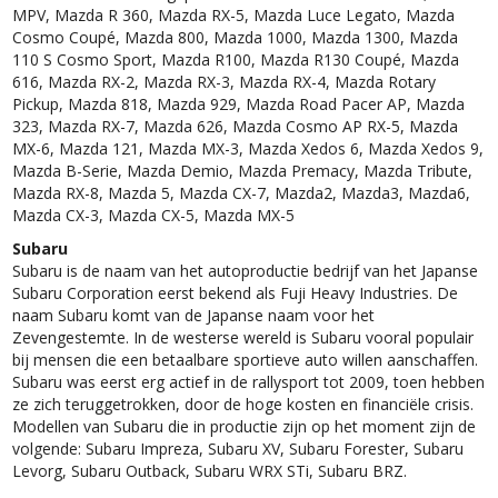
MPV, Mazda R 360, Mazda RX-5, Mazda Luce Legato, Mazda
Cosmo Coupé, Mazda 800, Mazda 1000, Mazda 1300, Mazda
110 S Cosmo Sport, Mazda R100, Mazda R130 Coupé, Mazda
616, Mazda RX-2, Mazda RX-3, Mazda RX-4, Mazda Rotary
Pickup, Mazda 818, Mazda 929, Mazda Road Pacer AP, Mazda
323, Mazda RX-7, Mazda 626, Mazda Cosmo AP RX-5, Mazda
MX-6, Mazda 121, Mazda MX-3, Mazda Xedos 6, Mazda Xedos 9,
Mazda B-Serie, Mazda Demio, Mazda Premacy, Mazda Tribute,
Mazda RX-8, Mazda 5, Mazda CX-7, Mazda2, Mazda3, Mazda6,
Mazda CX-3, Mazda CX-5, Mazda MX-5
Subaru
Subaru is de naam van het autoproductie bedrijf van het Japanse
Subaru Corporation eerst bekend als Fuji Heavy Industries. De
naam Subaru komt van de Japanse naam voor het
Zevengestemte. In de westerse wereld is Subaru vooral populair
bij mensen die een betaalbare sportieve auto willen aanschaffen.
Subaru was eerst erg actief in de rallysport tot 2009, toen hebben
ze zich teruggetrokken, door de hoge kosten en financiële crisis.
Modellen van Subaru die in productie zijn op het moment zijn de
volgende: Subaru Impreza, Subaru XV, Subaru Forester, Subaru
Levorg, Subaru Outback, Subaru WRX STi, Subaru BRZ.