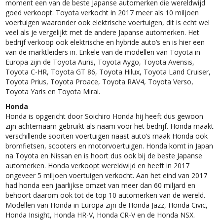
moment een van de beste Japanse automerken die wereldwijd
goed verkoopt. Toyota verkocht in 2017 meer als 10 miljoen
voertuigen waaronder ook elektrische voertuigen, dit is echt wel
veel als je vergelijkt met de andere Japanse automerken. Het
bedrijf verkoop ook elektrische en hybride auto’s en is hier een
van de marktleiders in. Enkele van de modellen van Toyota in
Europa zijn de Toyota Auris, Toyota Aygo, Toyota Avensis,
Toyota C-HR, Toyota GT 86, Toyota Hilux, Toyota Land Cruiser,
Toyota Prius, Toyota Proace, Toyota RAV4, Toyota Verso,
Toyota Yaris en Toyota Mirai.
Honda
Honda is opgericht door Soichiro Honda hij heeft dus gewoon
zijn achternaam gebruikt als naam voor het bedrijf. Honda maakt
verschillende soorten voertuigen naast auto’s maak Honda ook
bromfietsen, scooters en motorvoertuigen. Honda komt in Japan
na Toyota en Nissan en is hoort dus ook bij de beste Japanse
automerken. Honda verkoopt wereldwijd en heeft in 2017
ongeveer 5 miljoen voertuigen verkocht. Aan het eind van 2017
had honda een jaarlijkse omzet van meer dan 60 miljard en
behoort daarom ook tot de top 10 automerken van de wereld.
Modellen van Honda in Europa zijn de Honda Jazz, Honda Civic,
Honda Insight, Honda HR-V, Honda CR-V en de Honda NSX.